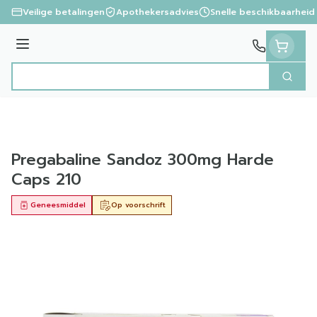
Ga naar de inhoud
Veilige betalingen
Apothekersadvies
Snelle beschikbaarheid
Menu
Zoek
Product, merk, categorie...
Pregabaline Sandoz 300mg Harde
Caps 210
Geneesmiddel
Op voorschrift