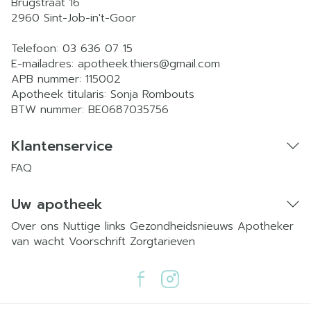
Brugstraat 16
2960
Sint-Job-in't-Goor
Telefoon:
03 636 07 15
E-mailadres:
apotheek.thiers@
gmail.com
APB nummer:
115002
Apotheek titularis:
Sonja Rombouts
BTW nummer:
BE0687035756
Klantenservice
FAQ
Uw apotheek
Over ons
Nuttige links
Gezondheidsnieuws
Apotheker
van wacht
Voorschrift
Zorgtarieven