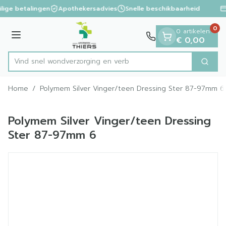
Dia 1 van 1
Ga naar de inhoud
ilige betalingen
Apothekersadvies
Snelle beschikbaarheid
0
0 artikelen
Menu
€ 0,00
Vind snel wondverzorging
Zoek
Product, merk, categorie...
Home
/
Polymem Silver Vinger/teen Dressing Ster 87-97mm 6
Polymem Silver Vinger/teen Dressing
Ster 87-97mm 6