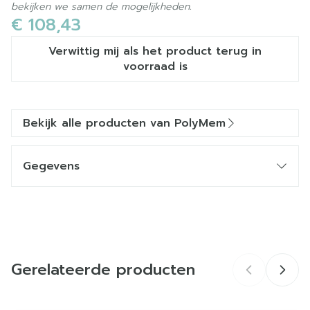
bekijken we samen de mogelijkheden.
€ 108,43
Verwittig mij als het product terug in
voorraad is
Bekijk alle producten van PolyMem
Gegevens
CNK
3067998
Merken
PolyMem
Gerelateerde producten
Breedte
182 mm
Lengte
155 mm