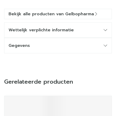
Bekijk alle producten van Gelbopharma
Wettelijk verplichte informatie
Gegevens
Gerelateerde producten
Navigeren door de elementen van de carrousel is mogelij
Druk om carrousel over te slaan
Druk op om naar carrouselnavigatie te gaan