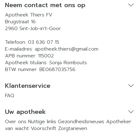
Neem contact met ons op
Apotheek Thiers FV
Brugstraat 16
2960
Sint-Job-in't-Goor
Telefoon:
03 636 07 15
E-mailadres:
apotheek.thiers@
gmail.com
APB nummer:
115002
Apotheek titularis:
Sonja Rombouts
BTW nummer:
BE0687035756
Klantenservice
FAQ
Uw apotheek
Over ons
Nuttige links
Gezondheidsnieuws
Apotheker
van wacht
Voorschrift
Zorgtarieven