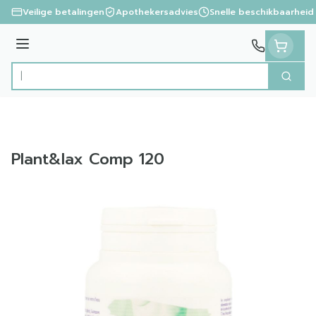
Ga naar de inhoud
Veilige betalingen
Apothekersadvies
Snelle beschikbaarheid
Menu
Zoek
Product, merk, categorie...
Plant&lax Comp 120