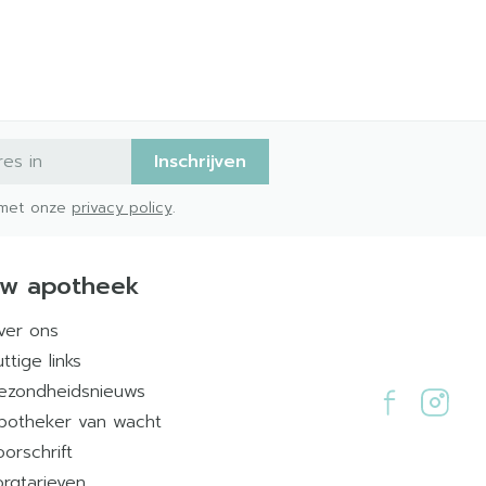
Inschrijven
d met onze
privacy policy
.
w apotheek
ver ons
ttige links
ezondheidsnieuws
potheker van wacht
oorschrift
orgtarieven