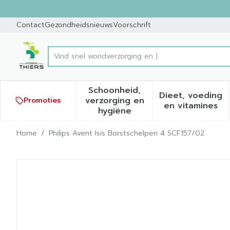
Ga naar de inhoud
Dia 1 van 1
Contact
Gezondheidsnieuws
Voorschrift
Product, merk, categorie...
Schoonheid,
Dieet, voeding
verzorging en
Promoties
Toon submenu voor Schoonh
Toon sub
en vitamines
hygiëne
Home
/
Philips Avent Isis Borstschelpen 4 SCF157/02
Philips Avent Isis Borstsc