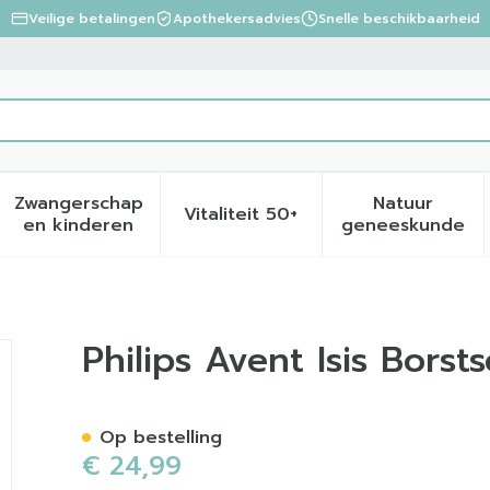
Veilige betalingen
Apothekersadvies
Snelle beschikbaarheid
Zwangerschap
Natuur
Vitaliteit 50+
eid, verzorging en hygiëne categorie
menu voor Dieet, voeding en vitamines categorie
Toon submenu voor Zwangerschap en kinder
Toon submenu voor Vitalite
Toon sub
en kinderen
geneeskunde
helpen 4 SCF157/02
Philips Avent Isis Bors
Op bestelling
€ 24,99