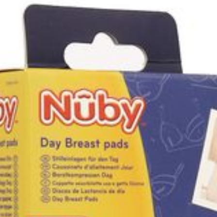
Diepte
157 mm
Behoud
Kamertemperatuur (15°C 