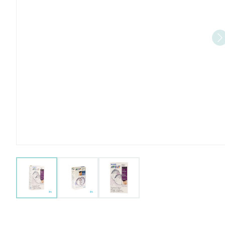
View larger image
View larger image
View larger image