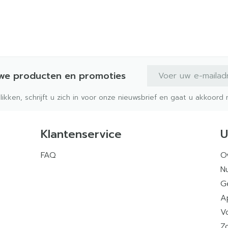
E-mail adres
uwe producten en promoties
klikken, schrijft u zich in voor onze nieuwsbrief en gaat u akkoor
Klantenservice
U
FAQ
O
Nu
G
A
V
Z