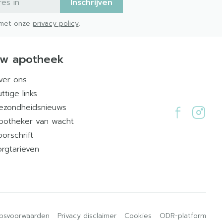
Inschrijven
d met onze
privacy policy
.
w apotheek
ver ons
ttige links
ezondheidsnieuws
potheker van wacht
oorschrift
orgtarieven
psvoorwaarden
Privacy disclaimer
Cookies
ODR-platform