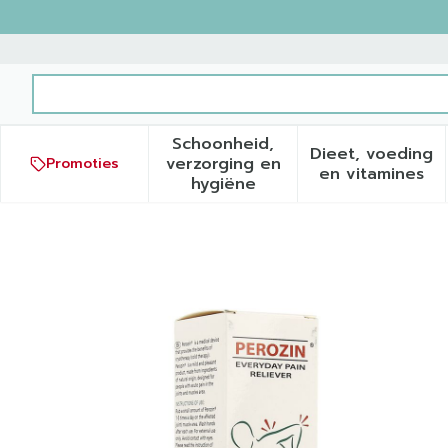
Ga naar de inhoud
Product, merk, categorie...
Schoonheid,
Dieet, voeding
verzorging en
Promoties
Toon submenu voor Schoonh
Toon sub
en vitamines
hygiëne
Perozin Creme 100ml