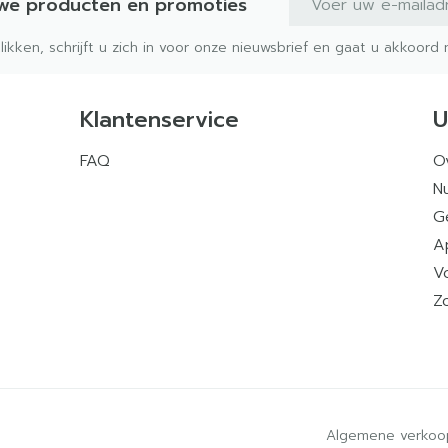
uwe producten en promoties
klikken, schrijft u zich in voor onze nieuwsbrief en gaat u akkoor
Klantenservice
U
FAQ
O
Nu
G
A
V
Z
Algemene verkoo