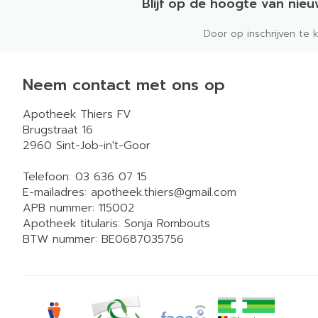
Blijf op de hoogte van nie
Door op inschrijven te 
Neem contact met ons op
Apotheek Thiers FV
Brugstraat 16
2960
Sint-Job-in't-Goor
Telefoon:
03 636 07 15
E-mailadres:
apotheek.thiers@
gmail.com
APB nummer:
115002
Apotheek titularis:
Sonja Rombouts
BTW nummer:
BE0687035756