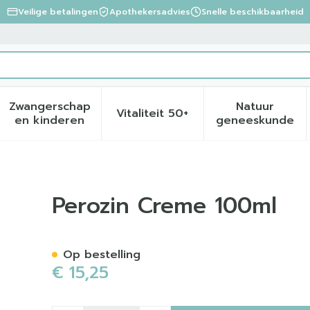
Veilige betalingen
Apothekersadvies
Snelle beschikbaarheid
Zwangerschap
Natuur
Vitaliteit 50+
eid, verzorging en hygiëne categorie
menu voor Dieet, voeding en vitamines categorie
Toon submenu voor Zwangerschap en kinder
Toon submenu voor Vitalite
Toon sub
en kinderen
geneeskunde
Perozin Creme 100ml
Op bestelling
€ 15,25