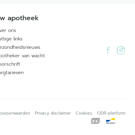
w apotheek
ver ons
ttige links
ezondheidsnieuws
potheker van wacht
oorschrift
orgtarieven
psvoorwaarden
Privacy disclaimer
Cookies
ODR-platform