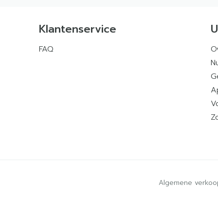
Klantenservice
U
FAQ
O
Nu
G
A
V
Z
Algemene verkoo