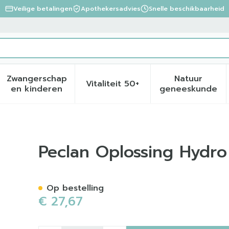
Veilige betalingen
Apothekersadvies
Snelle beschikbaarheid
Zwangerschap
Natuur
Vitaliteit 50+
eid, verzorging en hygiëne categorie
menu voor Dieet, voeding en vitamines categorie
Toon submenu voor Zwangerschap en kinder
Toon submenu voor Vitalite
Toon sub
en kinderen
geneeskunde
cohol. 120ml
Peclan Oplossing Hydro
Op bestelling
€ 27,67