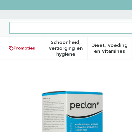
Ga naar de inhoud
Product, merk, categorie...
Schoonheid,
Dieet, voeding
verzorging en
Promoties
Toon submenu voor Schoonh
Toon sub
en vitamines
hygiëne
Peclan Oplossing Hydro Al