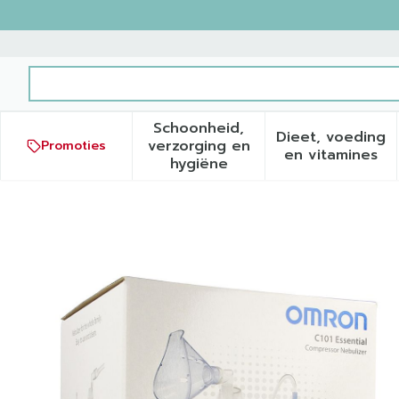
Ga naar de inhoud
Product, merk, categorie...
Schoonheid,
Dieet, voeding
verzorging en
Promoties
Toon submenu voor Schoonh
Toon sub
en vitamines
hygiëne
Omron C101 Compressor-ve