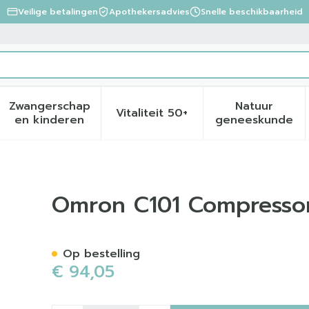
Veilige betalingen
Apothekersadvies
Snelle beschikbaarheid
Zwangerschap
Natuur
Vitaliteit 50+
eid, verzorging en hygiëne categorie
menu voor Dieet, voeding en vitamines categorie
Toon submenu voor Zwangerschap en kinder
Toon submenu voor Vitalite
Toon sub
en kinderen
geneeskunde
rstuiver
Omron C101 Compressor
Op bestelling
€ 94,05