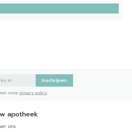
Inschrijven
d met onze
privacy policy
.
w apotheek
ver ons