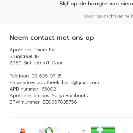
Blijf op de hoogte van nie
Door op inschrijven te 
Neem contact met ons op
Apotheek Thiers FV
Brugstraat 16
2960
Sint-Job-in't-Goor
Telefoon:
03 636 07 15
E-mailadres:
apotheek.thiers@
gmail.com
APB nummer:
115002
Apotheek titularis:
Sonja Rombouts
BTW nummer:
BE0687035756