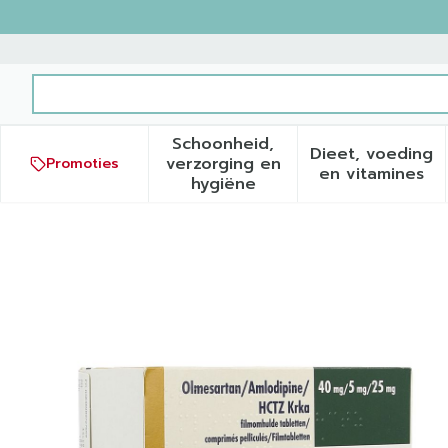
Ga naar de inhoud
Product, merk, categorie...
Schoonheid,
Dieet, voeding
verzorging en
Promoties
Toon submenu voor Schoonh
Toon sub
en vitamines
hygiëne
Olmesartan/amlodipine/hc