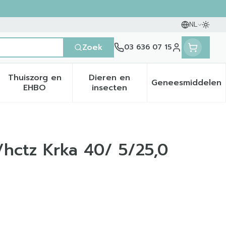
NL
Oversc
Talen
Zoek
03 636 07 15
Klant menu
Thuiszorg en
Dieren en
Geneesmiddelen
en categorie
it 50+ categorie
menu voor Natuur geneeskunde categorie
Toon submenu voor Thuiszorg en EHBO categ
Toon submenu voor Dieren 
Toon sub
EHBO
insecten
hctz Krka 40/ 5/25,0