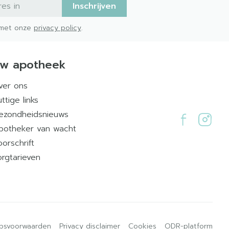
Inschrijven
d met onze
privacy policy
.
w apotheek
ver ons
ttige links
ezondheidsnieuws
potheker van wacht
oorschrift
orgtarieven
psvoorwaarden
Privacy disclaimer
Cookies
ODR-platform