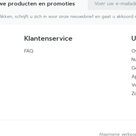
E-mail adres
uwe producten en promoties
klikken, schrijft u zich in voor onze nieuwsbrief en gaat u akkoor
Klantenservice
U
FAQ
O
Nu
G
A
V
Z
Algemene verkoo