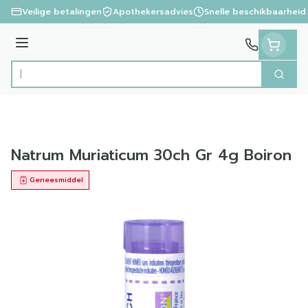
Ga naar de inhoud
Veilige betalingen
Apothekersadvies
Snelle beschikbaarheid
Menu
Zoek
Product, merk, categorie...
Natrum Muriaticum 30ch Gr 4g Boiron
Geneesmiddel