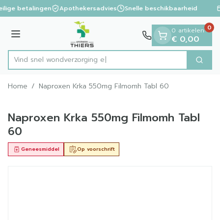
Dia 1 van 1
Ga naar de inhoud
ilige betalingen
Apothekersadvies
Snelle beschikbaarheid
0
0 artikelen
Menu
€ 0,00
Vind snel wondver
Zoek
Product, merk, categorie...
Home
/
Naproxen Krka 550mg Filmomh Tabl 60
Naproxen Krka 550mg Filmomh Tabl
60
Geneesmiddel
Op voorschrift