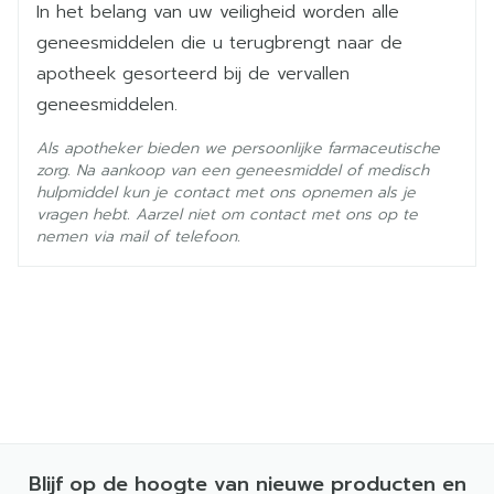
kwaadaardige ziekten (methotrexaat),
In het belang van uw veiligheid worden alle
geneesmiddelen voor de behandeling van
geneesmiddelen die u terugbrengt naar de
gewrichtspijn en -ontsteking (steroïden en
apotheek gesorteerd bij de vervallen
corticosteroïden).
geneesmiddelen.
Als apotheker bieden we persoonlijke farmaceutische
zorg. Na aankoop van een geneesmiddel of medisch
hulpmiddel kun je contact met ons opnemen als je
vragen hebt. Aarzel niet om contact met ons op te
nemen via mail of telefoon.
Blijf op de hoogte van nieuwe producten en