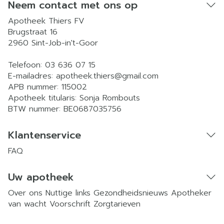
Neem contact met ons op
Apotheek Thiers FV
Brugstraat 16
2960
Sint-Job-in't-Goor
Telefoon:
03 636 07 15
E-mailadres:
apotheek.thiers@
gmail.com
APB nummer:
115002
Apotheek titularis:
Sonja Rombouts
BTW nummer:
BE0687035756
Klantenservice
FAQ
Uw apotheek
Over ons
Nuttige links
Gezondheidsnieuws
Apotheker
van wacht
Voorschrift
Zorgtarieven