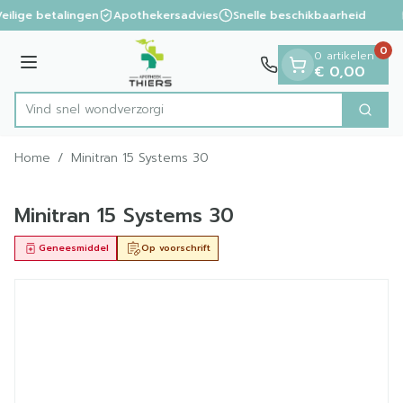
Dia 1 van 1
Ga naar de inhoud
eilige betalingen
Apothekersadvies
Snelle beschikbaarheid
0
0 artikelen
Menu
€ 0,00
Vind snel wo
Zoek
Product, merk, categorie...
Home
/
Minitran 15 Systems 30
Minitran 15 Systems 30
Geneesmiddel
Op voorschrift