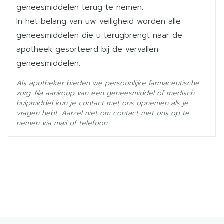
nitroglycerine
Ingrediënten
braken,
geneesmiddelen terug te nemen.
het rood worden van de huid, al dan niet
In het belang van uw veiligheid worden alle
Kamertemperatuur (15°C -
gepaard met jeuk, branderig gevoel of irritatie
geneesmiddelen die u terugbrengt naar de
Behoud
25°C)
komen zelden voor.
apotheek gesorteerd bij de vervallen
geneesmiddelen.
Als apotheker bieden we persoonlijke farmaceutische
zorg. Na aankoop van een geneesmiddel of medisch
hulpmiddel kun je contact met ons opnemen als je
bewustzijnsverlies (syncope)
vragen hebt. Aarzel niet om contact met ons op te
nemen via mail of telefoon.
duizeligheid,
misselijkheid,
lage bloeddruk.