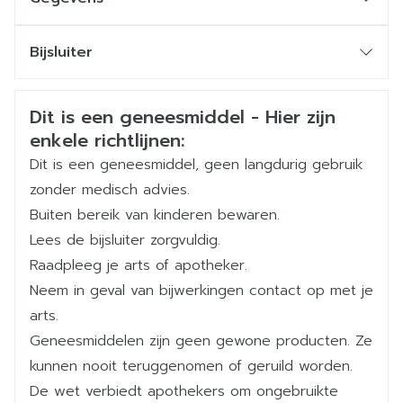
waterafdrijvende middelen (die de urineproductie
Max. dosis: 15 mg gedurende 16 uur per dag
bevorderen),
CNK
1033596
bloeddrukverlagende middelen,
Bijsluiter
De beschermende film verwijderen en de pleister
remmers van het centraal zenuwstelsel,
aanbrengen op de borstkas of op de armen
Organisaties
Nederlands
Viatris
Duits
Frans
geneesmiddelen voor de behandeling van
verlaagde bloeddruk bij rechtstaan,
depressies,
Aanbrengen op een zuivere droge intacte huid
Veiligheidsinformatie
Dit is een geneesmiddel - Hier zijn
amifostine,
hartversnelling,
Merken
Viatris
De pleister blijft gedurende 16 uur op het lichaam
enkele richtlijnen:
acetylsalicylzuur.
®
hartkloppingen (abnormaal snelle kloppingen van
gekleefd, waarbij hij voor de resterende 8 uur
Dit is een geneesmiddel, geen langdurig gebruik
het hart),
Breedte
81 mm
wordt verwijderd
zonder medisch advies.
misselijkheid,
De pleister moet dagelijks worden vervangen
Buiten bereik van kinderen bewaren.
duizeligheid,
Lengte
102 mm
Nieuwe pleisters voor transdermaal gebruik niet
Lees de bijsluiter zorgvuldig.
warmteopwellingen.
gedurende verschillende dagen op dezelfde
Raadpleeg je arts of apotheker.
Diepte
30 mm
plaats aanbrengen
Neem in geval van bijwerkingen contact op met je
arts.
Hoeveelheid
blauw worden,
30
Geneesmiddelen zijn geen gewone producten. Ze
Verpakking
ademhalingsmoeilijkheden,
kunnen nooit teruggenomen of geruild worden.
een te trage hartslag,
De wet verbiedt apothekers om ongebruikte
Actieve