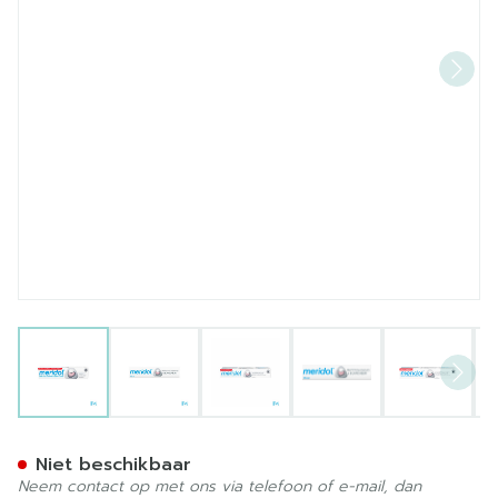
View larger image
View larger image
View larger image
View larger image
View la
Meridol Tandvlees Besche
Niet beschikbaar
Neem contact op met ons via telefoon of e-mail, dan