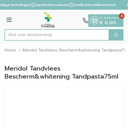
Dia 1 van 1
Ga naar de inhoud
eilige betalingen
Apothekersadvies
Snelle beschikbaarheid
0
0 artikelen
Menu
€ 0,00
Vind snel wondv
Zoek
Product, merk, categorie...
Home
/
Meridol Tandvlees Bescherm&whitening Tandpasta75
Meridol Tandvlees
Bescherm&whitening Tandpasta75ml