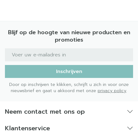
verwijdert ook verkleuringen om de natuurlijke
witte kleur van de tanden te herstellen en te
behouden.
Blijf op de hoogte van nieuwe producten en
Voor een optimale bescherming gebruik je
promoties
meridol® Tandvleesbescherming & Zachte
Whitening tandpasta als onderdeel van je
E-mail adres
dagelijkse mondverzorgingsroutine samen met de
meridol® Tandvleesbescherming mondwater en
de meridol® Tandvleesbescherming
Inschrijven
tandenborstel.
Door op inschrijven te klikken, schrijft u zich in voor onze
*Bestrijdt tandplakbacteriën voordat
nieuwsbrief en gaat u akkoord met onze
privacy policy
.
tandvleesirritatie ontstaat.
**""Snel"" effect bevestigd in het laboratorium en
langdurig bij voortdurend gebruik.
Neem contact met ons op
Klantenservice