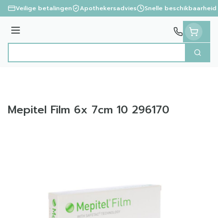
Ga naar de inhoud
Veilige betalingen
Apothekersadvies
Snelle beschikbaarheid
Menu
Zoek
Product, merk, categorie...
Mepitel Film 6x 7cm 10 296170