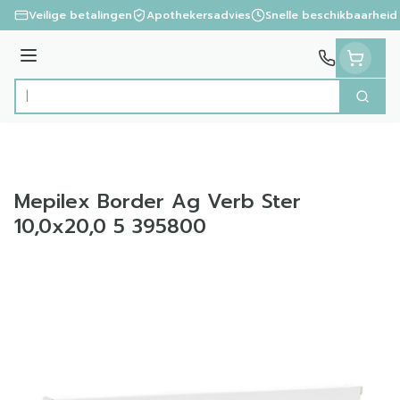
Ga naar de inhoud
Veilige betalingen
Apothekersadvies
Snelle beschikbaarheid
Menu
Zoek
Product, merk, categorie...
Mepilex Border Ag Verb Ster
10,0x20,0 5 395800