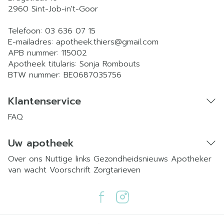
2960
Sint-Job-in't-Goor
Telefoon:
03 636 07 15
E-mailadres:
apotheek.thiers@
gmail.com
APB nummer:
115002
Apotheek titularis:
Sonja Rombouts
BTW nummer:
BE0687035756
Klantenservice
FAQ
Uw apotheek
Over ons
Nuttige links
Gezondheidsnieuws
Apotheker
van wacht
Voorschrift
Zorgtarieven