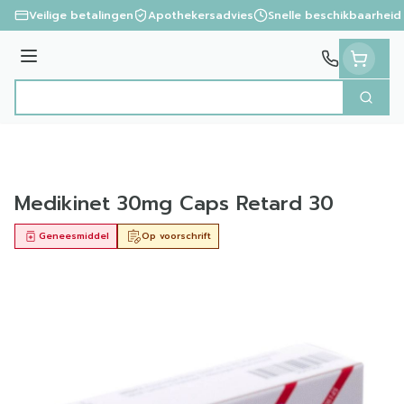
Ga naar de inhoud
Veilige betalingen
Apothekersadvies
Snelle beschikbaarheid
Menu
Zoek
Product, merk, categorie...
Medikinet 30mg Caps Retard 30
Geneesmiddel
Op voorschrift