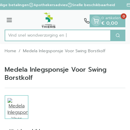
Dia 1 van 1
Ga naar de inhoud
ilige betalingen
Apothekersadvies
Snelle beschikbaarheid
0
0 artikelen
Menu
€ 0,00
Vind snel wondverzorg
Zoek
Product, merk, categorie...
Home
/
Medela Inlegsponsje Voor Swing Borstkolf
Medela Inlegsponsje Voor Swing
Borstkolf
View larger image
Medela Inlegsponsje Voor S