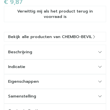
€ 9,87
Verwittig mij als het product terug in
voorraad is
Bekijk alle producten van CHEMBO-BEVIL
Beschrijving
Indicatie
Versterkt de nagels
Voedt en beschermt de huid.
Eigenschappen
Samenstelling