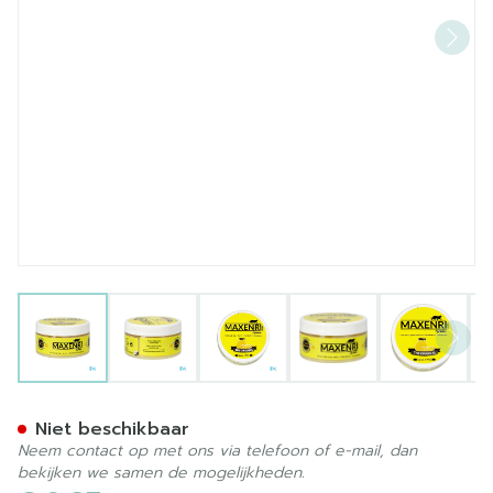
View larger image
View larger image
View larger image
View larger image
View la
Maxenri Handzalf 75ml
Niet beschikbaar
Neem contact op met ons via telefoon of e-mail, dan
bekijken we samen de mogelijkheden.