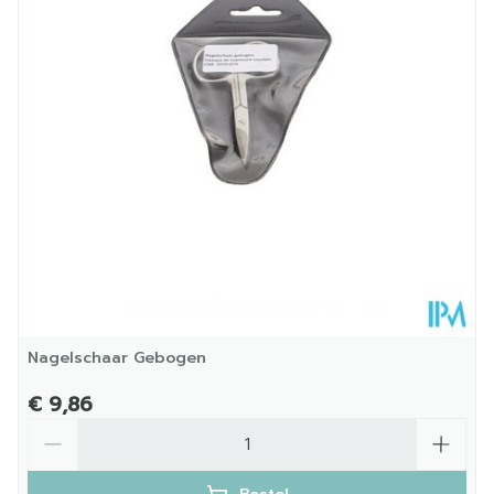
Hoeveelheid
75
Verpakking
Kamertemperatuur (15°C -
Behoud
25°C)
Nagelschaar Gebogen
€ 9,86
Aantal