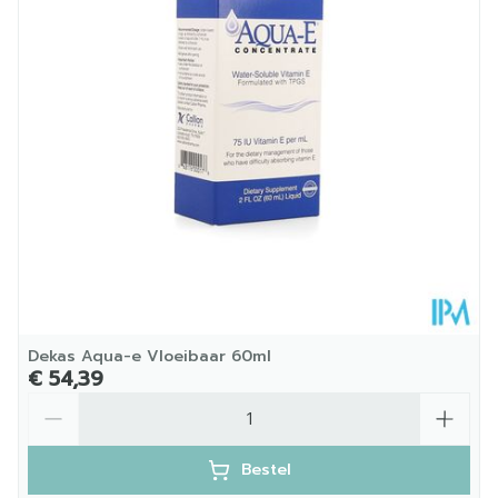
Kamertemperatuur (15°C -
Behoud
25°C)
Dekas Aqua-e Vloeibaar 60ml
€ 54,39
Aantal
Bestel