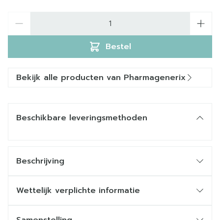
Aantal
Bestel
Bekijk alle producten van Pharmagenerix
Beschikbare leveringsmethoden
Beschrijving
Fysieke en intellectuele tonic:
Wettelijk verplichte informatie
Anti-vermoeidheid:
Energievitamines: