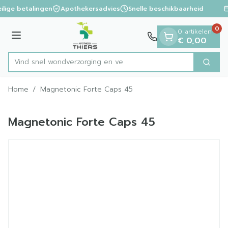
Dia 1 van 1
Ga naar de inhoud
ilige betalingen
Apothekersadvies
Snelle beschikbaarheid
0
0 artikelen
Menu
€ 0,00
Vind snel wondverzorgi
Zoek
Product, merk, categorie...
Home
/
Magnetonic Forte Caps 45
Magnetonic Forte Caps 45