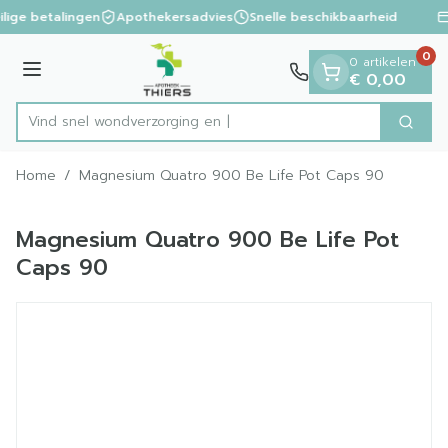
Dia 1 van 1
Ga naar de inhoud
ilige betalingen
Apothekersadvies
Snelle beschikbaarheid
0
0 artikelen
Menu
€ 0,00
Vind snel wondverzorg
Zoek
Product, merk, categorie...
Home
/
Magnesium Quatro 900 Be Life Pot Caps 90
Magnesium Quatro 900 Be Life Pot
Caps 90