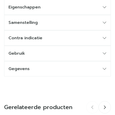
Eigenschappen
Samenstelling
Contra indicatie
Gebruik
Gegevens
CNK
3507001
Organisaties
Be-Life
Gerelateerde producten
Merken
Be-Life