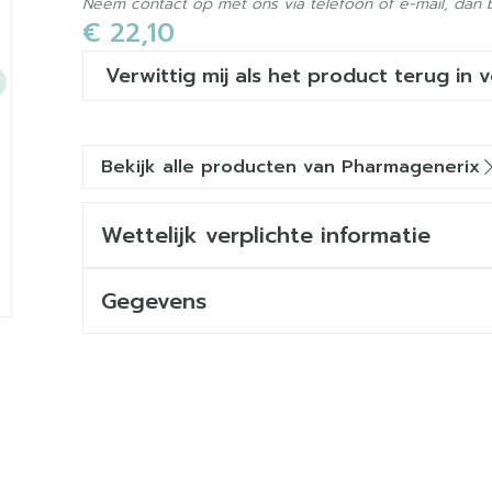
Neem contact op met ons via telefoon of e-mail, dan
€ 22,10
Verwittig mij als het product terug in 
Bekijk alle producten van Pharmagenerix
Wettelijk verplichte informatie
Gegevens
CNK
3558939
e
Organisaties
Superphar
Merken
Pharmagenerix