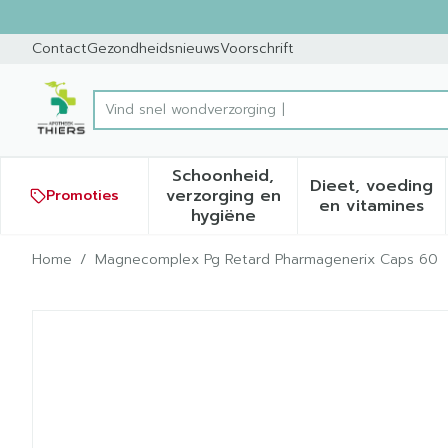
Ga naar de inhoud
Dia 1 van 1
Contact
Gezondheidsnieuws
Voorschrift
Vi
Product, merk, categorie...
Schoonheid,
Dieet, voeding
verzorging en
Promoties
Toon submenu voor Schoonh
Toon sub
en vitamines
hygiëne
Home
/
Magnecomplex Pg Retard Pharmagenerix Caps 60
Magnecomplex Pg Retard 