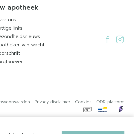
w apotheek
ver ons
ttige links
ezondheidsnieuws
potheker van wacht
oorschrift
orgtarieven
psvoorwaarden
Privacy disclaimer
Cookies
ODR-platform