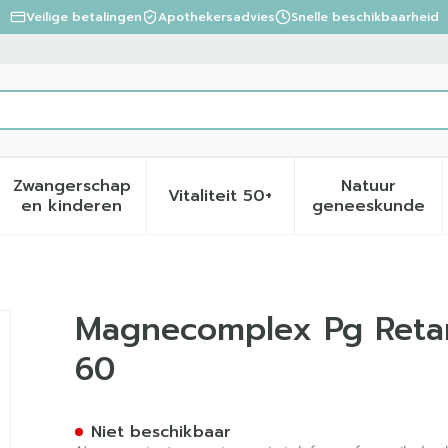
Veilige betalingen
Apothekersadvies
Snelle beschikbaarheid
Zwangerschap
Natuur
Vitaliteit 50+
eid, verzorging en hygiëne categorie
menu voor Dieet, voeding en vitamines categorie
Toon submenu voor Zwangerschap en kinder
Toon submenu voor Vitalite
Toon sub
en kinderen
geneeskunde
Pharmagenerix Caps 60
Magnecomplex Pg Reta
60
Niet beschikbaar