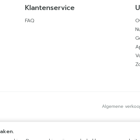
Klantenservice
U
FAQ
O
Nu
G
A
V
Z
Algemene verkoo
maken.