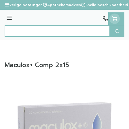
Ga naar de inhoud
Veilige betalingen
Apothekersadvies
Snelle beschikbaarheid
Menu
Zoek
Product, merk, categorie...
Maculox+ Comp 2x15