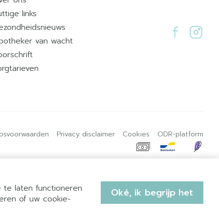
ttige links
ezondheidsnieuws
potheker van wacht
oorschrift
orgtarieven
psvoorwaarden
Privacy disclaimer
Cookies
ODR-platform
te laten functioneren.
Oké, ik begrijp het
eren of uw cookie-