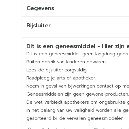
Gegevens
CNK
2086403
Bijsluiter
Nederlands
Duits
Frans
Organisaties
Arega Pharma NV, Teva 
Veiligheidsinformatie
Dit is een geneesmiddel - Hier zijn e
Merken
Teva
Dit is een geneesmiddel, geen langdurig gebru
Buiten bereik van kinderen bewaren.
Breedte
43 mm
Lees de bijsluiter zorgvuldig.
Raadpleeg je arts of apotheker.
Lengte
92 mm
Neem in geval van bijwerkingen contact op met
Geneesmiddelen zijn geen gewone producten.
Diepte
32 mm
De wet verbiedt apothekers om ongebruikte 
In het belang van uw veiligheid worden alle 
Hoeveelheid
50
gesorteerd bij de vervallen geneesmiddelen.
Verpakking