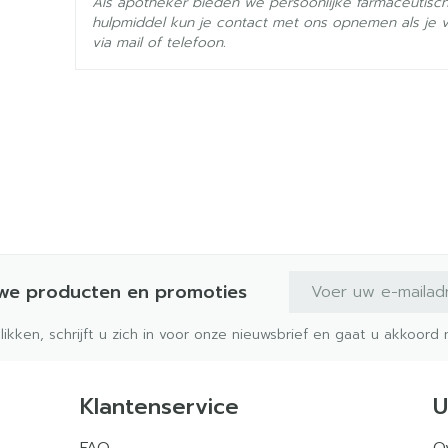
Als apotheker bieden we persoonlijke farmaceutisc
Actieve
hulpmiddel kun je contact met ons opnemen als je 
loratadine
Ingrediënten
via mail of telefoon.
Behoud
Kamertemperatuur (15°C 
E-mail adres
uwe producten en promoties
klikken, schrijft u zich in voor onze nieuwsbrief en gaat u akkoor
Klantenservice
U
FAQ
O