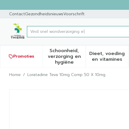
Ga naar de inhoud
Dia 1 van 1
Contact
Gezondheidsnieuws
Voorschrift
Vind sne
Product, merk, categorie...
Schoonheid,
Dieet, voeding
verzorging en
Promoties
Toon submenu voor Schoonh
Toon sub
en vitamines
hygiëne
Home
/
Loratadine Teva 10mg Comp 50 X 10mg
Loratadine Teva 10mg Co