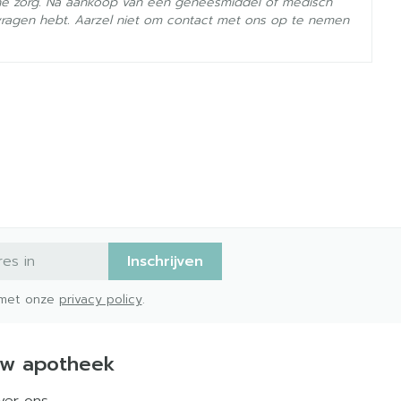
he zorg. Na aankoop van een geneesmiddel of medisch
vragen hebt. Aarzel niet om contact met ons op te nemen
- 25°C)
Inschrijven
d met onze
privacy policy
.
w apotheek
ver ons