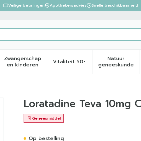
Veilige betalingen
Apothekersadvies
Snelle beschikbaarheid
Zwangerschap
Natuur
Vitaliteit 50+
eid, verzorging en hygiëne categorie
menu voor Dieet, voeding en vitamines categorie
Toon submenu voor Zwangerschap en kinder
Toon submenu voor Vitalite
Toon sub
en kinderen
geneeskunde
mp 50 X 10mg
Loratadine Teva 10mg
Geneesmiddel
Op bestelling