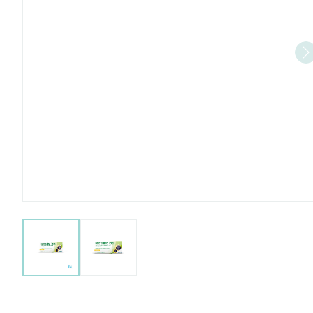
View larger image
View larger image