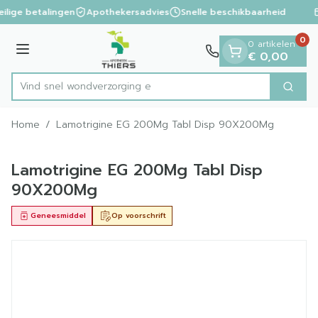
Dia 1 van 1
Ga naar de inhoud
ilige betalingen
Apothekersadvies
Snelle beschikbaarheid
0
0 artikelen
Menu
€ 0,00
Vind snel wondve
Zoek
Product, merk, categorie...
Home
/
Lamotrigine EG 200Mg Tabl Disp 90X200Mg
Lamotrigine EG 200Mg Tabl Disp
90X200Mg
Geneesmiddel
Op voorschrift