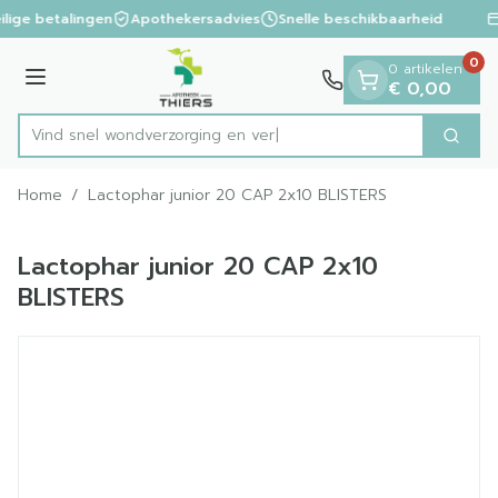
Dia 1 van 1
Ga naar de inhoud
ilige betalingen
Apothekersadvies
Snelle beschikbaarheid
0
0 artikelen
Menu
€ 0,00
Vind snel wondverzorgin
Zoek
Product, merk, categorie...
Home
/
Lactophar junior 20 CAP 2x10 BLISTERS
Lactophar junior 20 CAP 2x10
BLISTERS