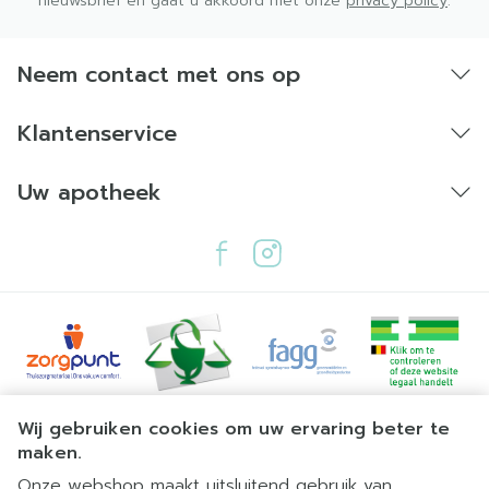
nieuwsbrief en gaat u akkoord met onze
privacy policy
.
Neem contact met ons op
Klantenservice
Uw apotheek
Juridische links
Wij gebruiken cookies om uw ervaring beter te
maken.
Onze webshop maakt uitsluitend gebruik van