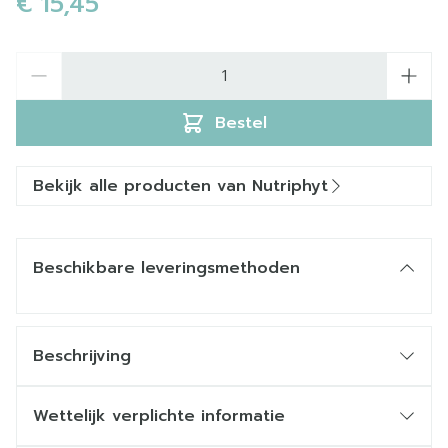
€ 15,45
Aantal
Bestel
Bekijk alle producten van Nutriphyt
Beschikbare leveringsmethoden
Beschrijving
Lactophar junior: synbiotica voor
kinderen met lactobacillen en
Wettelijk verplichte informatie
voedingsvezels