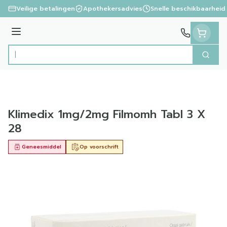
Ga naar de inhoud
Veilige betalingen
Apothekersadvies
Snelle beschikbaarheid
Menu
Zoek
Product, merk, categorie...
Klimedix 1mg/2mg Filmomh Tabl 3 X
28
Geneesmiddel
Op voorschrift