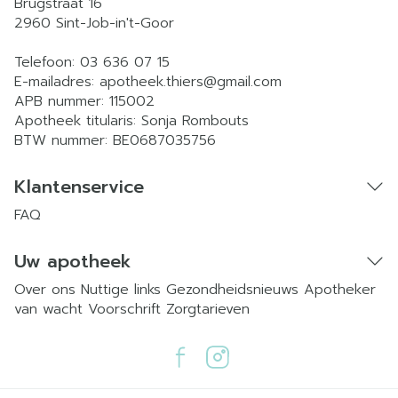
Brugstraat 16
2960
Sint-Job-in't-Goor
Telefoon:
03 636 07 15
E-mailadres:
apotheek.thiers@
gmail.com
APB nummer:
115002
Apotheek titularis:
Sonja Rombouts
BTW nummer:
BE0687035756
Klantenservice
FAQ
Uw apotheek
Over ons
Nuttige links
Gezondheidsnieuws
Apotheker
van wacht
Voorschrift
Zorgtarieven