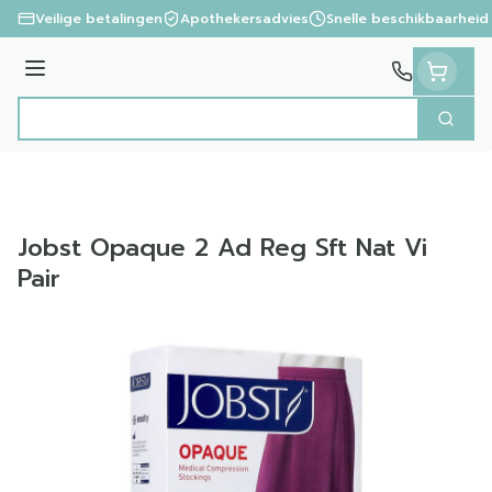
Ga naar de inhoud
Veilige betalingen
Apothekersadvies
Snelle beschikbaarheid
Menu
Zoek
Product, merk, categorie...
Jobst Opaque 2 Ad Reg Sft Nat Vi
Pair