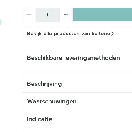
Aantal
Bekijk alle producten van Iraltone
Beschikbare leveringsmethoden
Beschrijving
Waarschuwingen
Helpt de haargroei te bevorderen
Indicatie
Helpt de keratineaanmaak te stimuleren