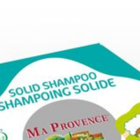
Diepte
180 mm
Hoeveelheid
200
Verpakking
Behoud
Kamertemperatuur (15°C 