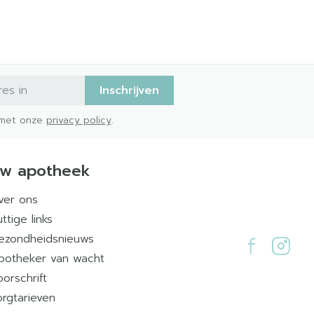
Inschrijven
d met onze
privacy policy
.
w apotheek
ver ons
ttige links
ezondheidsnieuws
potheker van wacht
oorschrift
orgtarieven