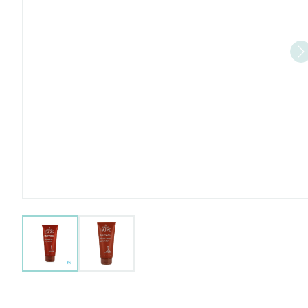
View larger image
View larger image