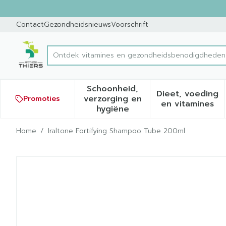
Ga naar de inhoud
Dia 1 van 1
Contact
Gezondheidsnieuws
Voorschrift
Ontdek vitamines en gezondheidsbenodigdheden
Product, merk, categorie...
Schoonheid,
Dieet, voeding
verzorging en
Promoties
Toon submenu voor Schoonh
Toon sub
en vitamines
hygiëne
Home
/
Iraltone Fortifying Shampoo Tube 200ml
Iraltone Fortifying Shamp