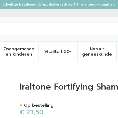
Veilige betalingen
Apothekersadvies
Snelle beschikbaarheid
Zwangerschap
Natuur
Vitaliteit 50+
eid, verzorging en hygiëne categorie
menu voor Dieet, voeding en vitamines categorie
Toon submenu voor Zwangerschap en kinder
Toon submenu voor Vitalite
Toon sub
en kinderen
geneeskunde
oo Tube 200ml
Iraltone Fortifying Sh
Op bestelling
€ 23,50