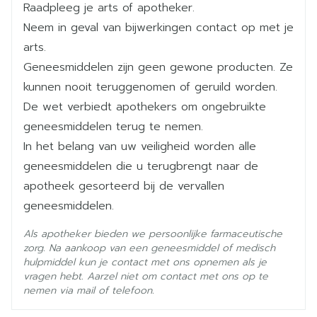
- In het geval van
pernicieuze anemie
is een
Raadpleeg je arts of apotheker.
Diepte
16 mm
dosering van 1 mg, één dag op twee gedurende
Neem in geval van bijwerkingen contact op met je
1 tot 2 weken aanbevolen, gevolgd door een
arts.
dosis van 250 microgram elke week tot
Hoeveelheid
3
Geneesmiddelen zijn geen gewone producten. Ze
normalisatie van de bloedspiegels. Een
Verpakking
onderhoudsbehandeling van 1 mg
kunnen nooit teruggenomen of geruild worden.
hydroxocobalamine wordt aangeraden elke 2 of 3
De wet verbiedt apothekers om ongebruikte
Actieve
maanden.
hydroxocobalamine acetaat
Ingrediënten
geneesmiddelen terug te nemen.
- Als een
vitamine B12-deficiëntie irreversibel
is, zoals bij een totale gastrectomie of de
In het belang van uw veiligheid worden alle
resectie van het ileum, is de behandeling
Kamertemperatuur (15°C -
geneesmiddelen die u terugbrengt naar de
Behoud
levenslang aan een dosering van 1 mg
25°C)
apotheek gesorteerd bij de vervallen
hydroxocobalamine elke 2 tot 3 maanden.
geneesmiddelen.
- Bij de
behandeling van neurologische
symptomen
wordt een dosis van 1 tot 2 mg en
Als apotheker bieden we persoonlijke farmaceutische
tot 5 mg per dag of elke 2 dagen intramusculair
zorg. Na aankoop van een geneesmiddel of medisch
voorgesteld.
hulpmiddel kun je contact met ons opnemen als je
- In het geval van een
cyanide-intoxicatie
: De
vragen hebt. Aarzel niet om contact met ons op te
dosis hydroxocobalamine zal op 5 gram gebracht
nemen via mail of telefoon.
worden binnen 15 minuten op 2 uur gebracht