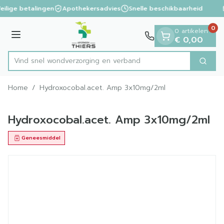
Dia 1 van 1
Ga naar de inhoud
eilige betalingen
Apothekersadvies
Snelle beschikbaarheid
0
0 artikelen
Menu
€ 0,00
Vind snel wondverzorging en verba
Zoek
Product, merk, categorie...
Home
/
Hydroxocobal.acet. Amp 3x10mg/2ml
Hydroxocobal.acet. Amp 3x10mg/2ml
Geneesmiddel