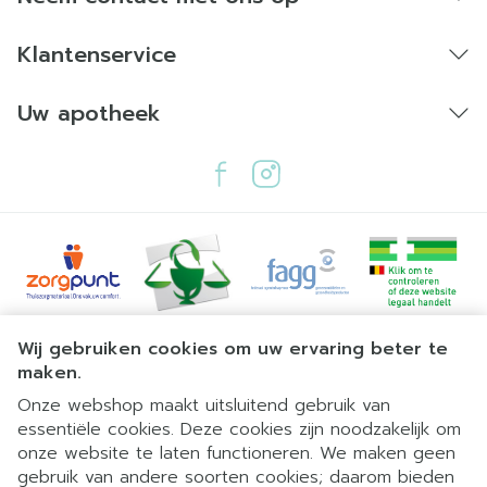
deze levenslang aangehouden worden om een
nieuw tekort aan vitamine B12 te vermijden.
Klantenservice
Gebruik dit geneesmiddel altijd precies zoals
beschreven in deze bijsluiter of zoals uw arts of
Uw apotheek
apotheker of verpleegkundige u dat heeft
verteld. Twijfelt u over het juiste gebruik? Neem
dan contact op met uw arts, apotheker of
verpleegkundige.
Juridische links
Wij gebruiken cookies om uw ervaring beter te
maken.
Onze webshop maakt uitsluitend gebruik van
essentiële cookies. Deze cookies zijn noodzakelijk om
onze website te laten functioneren. We maken geen
gebruik van andere soorten cookies; daarom bieden