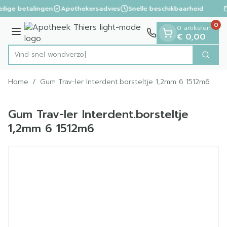
Dia 1 van 1
Ga naar de inhoud
ilige betalingen
Apothekersadvies
Snelle beschikbaarheid
0
0 artikelen
Menu
€ 0,00
Vind snel w
Zoek
Product, merk, categorie...
Home
/
Gum Trav-ler Interdent.borsteltje 1,2mm 6 1512m6
Gum Trav-ler Interdent.borsteltje
1,2mm 6 1512m6