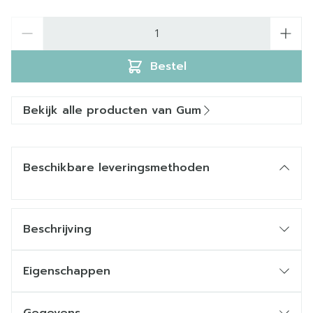
Aantal
Bestel
Bekijk alle producten van Gum
Beschikbare leveringsmethoden
Beschrijving
Eigenschappen
Kleurt achtergebleven tandplak rood om de
poetstechniek te kunnen controleren en te