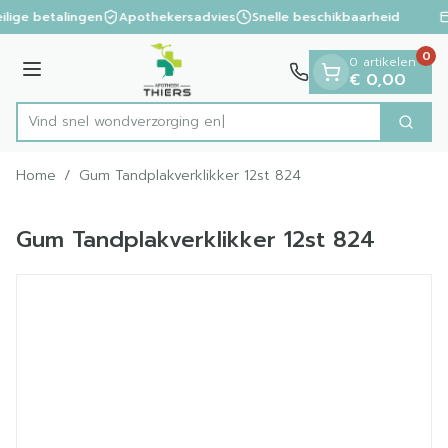
Dia 1 van 1
Ga naar de inhoud
ilige betalingen
Apothekersadvies
Snelle beschikbaarheid
0
0 artikelen
Menu
€ 0,00
Vind snel wondverzor
Zoek
Product, merk, categorie...
Home
/
Gum Tandplakverklikker 12st 824
Gum Tandplakverklikker 12st 824