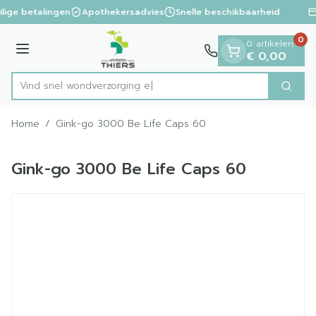
Dia 1 van 1
Ga naar de inhoud
ilige betalingen
Apothekersadvies
Snelle beschikbaarheid
0
0 artikelen
Menu
€ 0,00
Vind snel wondverz
Zoek
Product, merk, categorie...
Home
/
Gink-go 3000 Be Life Caps 60
Gink-go 3000 Be Life Caps 60