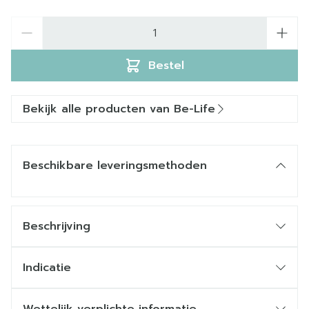
Aantal
Bestel
Bekijk alle producten van Be-Life
Beschikbare leveringsmethoden
Beschrijving
Indicatie
een goede cognitieve functie te behouden