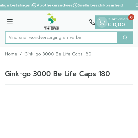
Dia 1 van 1
Ga naar de inhoud
ilige betalingen
Apothekersadvies
Snelle beschikbaarheid
0
0 artikelen
Menu
€ 0,00
Vind snel wondverzorging
Zoek
Product, merk, categorie...
Home
/
Gink-go 3000 Be Life Caps 180
Gink-go 3000 Be Life Caps 180