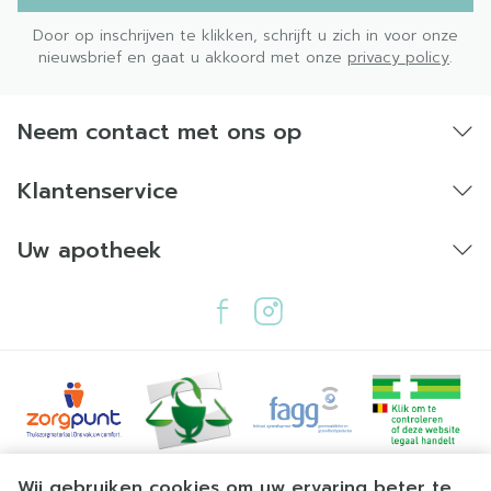
Door op inschrijven te klikken, schrijft u zich in voor onze
nieuwsbrief en gaat u akkoord met onze
privacy policy
.
Neem contact met ons op
Klantenservice
Uw apotheek
Juridische links
Wij gebruiken cookies om uw ervaring beter te