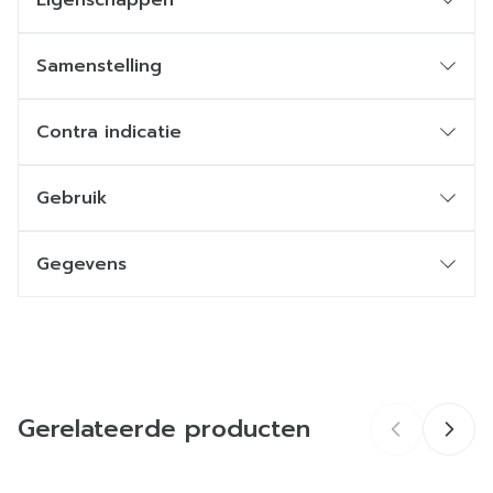
Eigenschappen
Samenstelling
Contra indicatie
Gebruik
Gegevens
CNK
2664035
Organisaties
Be-Life
Gerelateerde producten
Merken
Be-Life
Breedte
60 mm