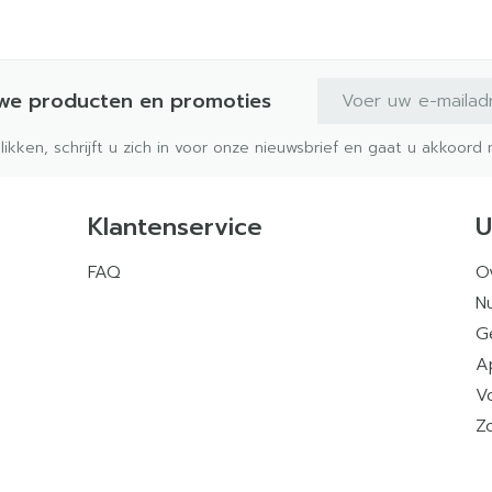
E-mail adres
uwe producten en promoties
klikken, schrijft u zich in voor onze nieuwsbrief en gaat u akkoor
Klantenservice
U
FAQ
O
Nu
G
A
V
Z