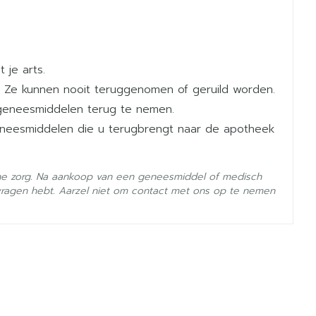
r dag met max. 12 u interval
 je arts.
 Ze kunnen nooit teruggenomen of geruild worden.
r dag met max. 12 u interval
geneesmiddelen terug te nemen.
geneesmiddelen die u terugbrengt naar de apotheek
he zorg. Na aankoop van een geneesmiddel of medisch
vragen hebt. Aarzel niet om contact met ons op te nemen
n van 300 mg /dag
- 25°C)
 vloeistof