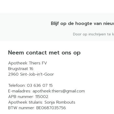
Blijf op de hoogte van nie
Door op inschrijven te 
Neem contact met ons op
Apotheek Thiers FV
Brugstraat 16
2960
Sint-Job-in't-Goor
Telefoon:
03 636 07 15
E-mailadres:
apotheek.thiers@
gmail.com
APB nummer:
115002
Apotheek titularis:
Sonja Rombouts
BTW nummer:
BE0687035756