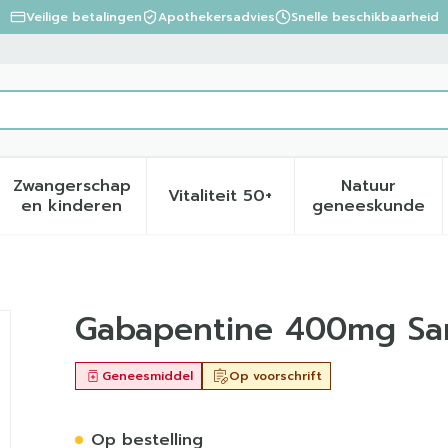
Veilige betalingen
Apothekersadvies
Snelle beschikbaarheid
Zwangerschap
Natuur
Vitaliteit 50+
eid, verzorging en hygiëne categorie
menu voor Dieet, voeding en vitamines categorie
Toon submenu voor Zwangerschap en kinder
Toon submenu voor Vitalite
Toon sub
en kinderen
geneeskunde
oz Caps 100 X 400mg
Gabapentine 400mg Sa
Geneesmiddel
Op voorschrift
Op bestelling