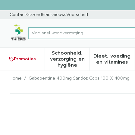
Ga naar de inhoud
Dia 1 van 1
Contact
Gezondheidsnieuws
Voorschrift
Vind s
Product, merk, categorie...
Schoonheid,
Dieet, voeding
verzorging en
Promoties
Toon submenu voor Schoonh
Toon sub
en vitamines
hygiëne
Home
/
Gabapentine 400mg Sandoz Caps 100 X 400mg
Gabapentine 400mg Sand