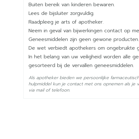
Max. 4800 mg /dag
Buiten bereik van kinderen bewaren.
Breedte
70 mm
De totale dagdosis verdelen over 3 innames pe
Lees de bijsluiter zorgvuldig.
Startdosis: 10 tot 15 mg/kg/dag
Raadpleeg je arts of apotheker.
Lengte
95 mm
Onderhoudsdosis: 25 tot 35 mg/kg/dag
Neem in geval van bijwerkingen contact op met
Max. 50 mg/kg/dag
Geneesmiddelen zijn geen gewone producten.
Diepte
90 mm
De totale dagdosis verdelen over 3 innames pe
De wet verbiedt apothekers om ongebruikte 
In het belang van uw veiligheid worden alle 
Hoeveelheid
Initiële titratie
100
gesorteerd bij de vervallen geneesmiddelen.
Verpakking
Dag 1: 1 x 300 mg
Als apotheker bieden we persoonlijke farmaceutisc
Dag 2: 2 x 300 mg
Actieve
hulpmiddel kun je contact met ons opnemen als je 
gabapentine
Dag 3: 3 x 300 mg
Ingrediënten
via mail of telefoon.
OF 3 x 300 mg/dag vanaf dag 1
Dosisverhoging om de 2 - 3 dagen in stappe
Behoud
Kamertemperatuur (15°C 
Onderhoudsdosis: 3600 mg /dag
Met of zonder voedsel innemen met voldoende