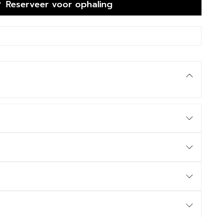
Reserveer
voor ophaling
ren > 6 j
 > 12 j
pentine.