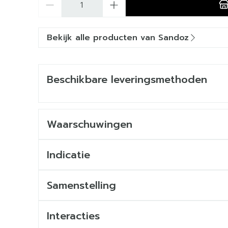
Bekijk alle producten van Sandoz
Beschikbare leveringsmethoden
Waarschuwingen
Indicatie
Aanvullende therapie bij volwassenen en kinde
Samenstelling
Monotherapie bij volwassenen en adolescenten
De werkzame stof in dit geneesmiddel is gaba
Interacties