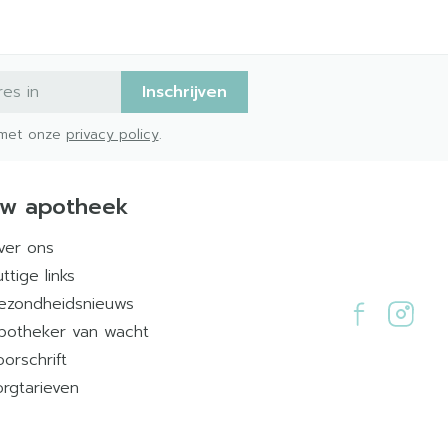
Inschrijven
d met onze
privacy policy
.
w apotheek
ver ons
ttige links
ezondheidsnieuws
potheker van wacht
oorschrift
orgtarieven