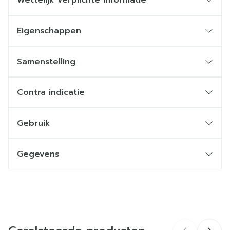
Wettelijk verplichte informatie
Eigenschappen
Samenstelling
Contra indicatie
Gebruik
Gegevens
CNK
4486213
Organisaties
Fresenius Kabi