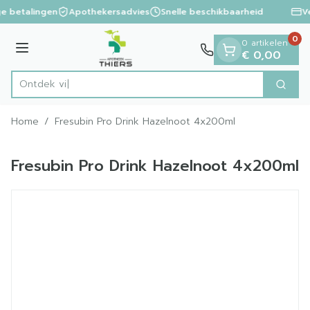
Dia 1 van 1
Ga naar de inhoud
ge betalingen
Apothekersadvies
Snelle beschikbaarheid
Ve
0
0 artikelen
Menu
€ 0,00
Ontdek vitami
Zoek
Product, merk, categorie...
Home
/
Fresubin Pro Drink Hazelnoot 4x200ml
Fresubin Pro Drink Hazelnoot 4x200ml