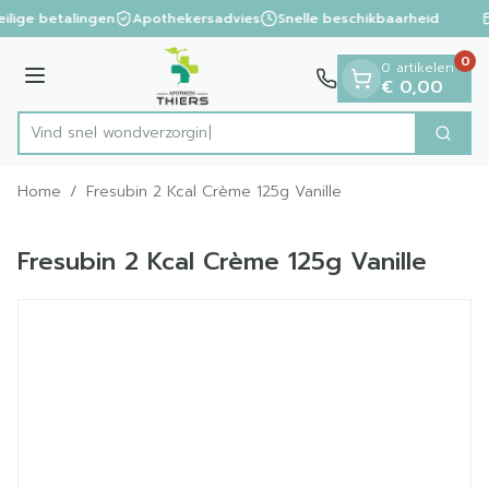
Dia 1 van 1
Ga naar de inhoud
ilige betalingen
Apothekersadvies
Snelle beschikbaarheid
0
0 artikelen
Menu
€ 0,00
Vind snel wondv
Zoek
Product, merk, categorie...
Home
/
Fresubin 2 Kcal Crème 125g Vanille
Fresubin 2 Kcal Crème 125g Vanille