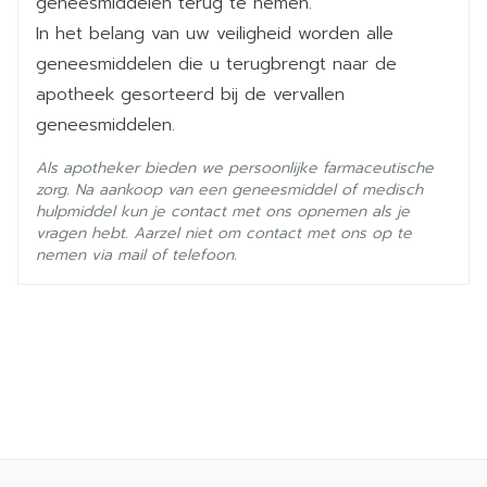
< 50 kg: 0,3 ml
geneesmiddelen terug te nemen.
Behoud
25°C)
50 - 69 kg: 0,4 ml
In het belang van uw veiligheid worden alle
vanaf 70 kg: 0,6 ml
geneesmiddelen die u terugbrengt naar de
Kinderen: 300 UI /kg lichaamsgewicht
apotheek gesorteerd bij de vervallen
Dosisaanpassingen kunnen aangewezen zijn bij
geneesmiddelen.
dialysepatiënten met een hemorragisch risico
Als apotheker bieden we persoonlijke farmaceutische
zorg. Na aankoop van een geneesmiddel of medisch
Een SC injectie om de 12u gedurende 10 dagen
hulpmiddel kun je contact met ons opnemen als je
vragen hebt. Aarzel niet om contact met ons op te
< 50 kg: 0,4 ml
nemen via mail of telefoon.
50 - 59 kg: 0,5 ml
60 - 69 kg: 0,6 ml
70 - 79 kg: 0,7 ml
80 - 89 kg: 0,8 ml
vanaf 90 kg: 0,9 ml
1 IV bolusinjectie van 86 UI/kg, onmiddellijk
gevolgd door een SC injectie van 86 UI/kg, dan
SC injecties om de 12 u gedurende 6 dagen