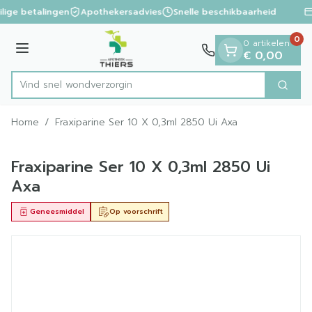
Dia 1 van 1
Ga naar de inhoud
ilige betalingen
Apothekersadvies
Snelle beschikbaarheid
0
0 artikelen
Menu
€ 0,00
Vind snel wond
Zoek
Product, merk, categorie...
Home
/
Fraxiparine Ser 10 X 0,3ml 2850 Ui Axa
Fraxiparine Ser 10 X 0,3ml 2850 Ui
Axa
Geneesmiddel
Op voorschrift