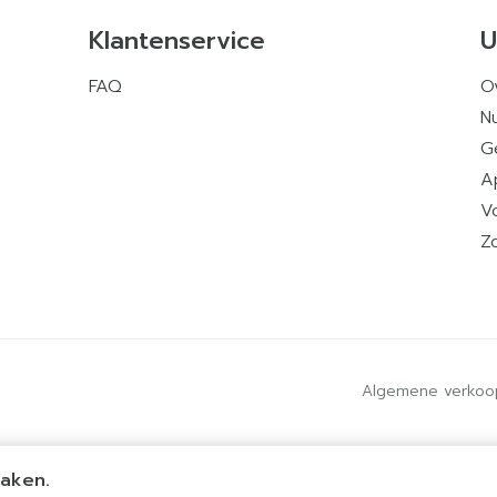
Klantenservice
U
FAQ
O
Nu
G
A
V
Z
Algemene verkoo
maken.