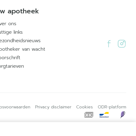
w apotheek
ver ons
ttige links
ezondheidsnieuws
potheker van wacht
oorschrift
orgtarieven
psvoorwaarden
Privacy disclaimer
Cookies
ODR-platform