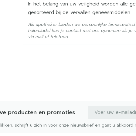
In het belang van uw veiligheid worden alle 
Hoeveelheid
2
gesorteerd bij de vervallen geneesmiddelen.
Verpakking
Als apotheker bieden we persoonlijke farmaceutisc
Actieve
hulpmiddel kun je contact met ons opnemen als je 
degarelix acetaat
Ingrediënten
via mail of telefoon.
Behoud
Kamertemperatuur (15°C 
E-mail adres
uwe producten en promoties
klikken, schrijft u zich in voor onze nieuwsbrief en gaat u akkoor