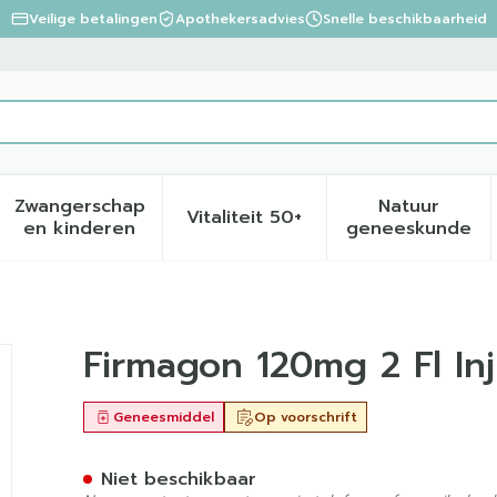
Veilige betalingen
Apothekersadvies
Snelle beschikbaarheid
Zwangerschap
Natuur
Vitaliteit 50+
eid, verzorging en hygiëne categorie
menu voor Dieet, voeding en vitamines categorie
Toon submenu voor Zwangerschap en kinder
Toon submenu voor Vitalite
Toon sub
en kinderen
geneeskunde
v + Ser Inj Sol
Firmagon 120mg 2 Fl Inj 
Geneesmiddel
Op voorschrift
Niet beschikbaar