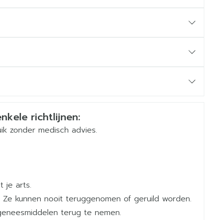
0 mg)
em of tailleband, of vlakbij de ribben)
Duits
Frans
Frans
ren
nkele richtlijnen:
ik zonder medisch advies.
 je arts.
 Ze kunnen nooit teruggenomen of geruild worden.
geneesmiddelen terug te nemen.