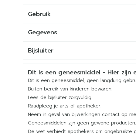
Zwangerschap en borstvoeding
Vruchtbaarheid
Gebruik
Aanvangsdosis: 240 mg (2 injecties van elk 12
Gegevens
Daarna maandelijks 80 mg
CNK
2691202
Bijsluiter
Subcutane injecties in de buikstreek (vermijd ri
Nederlands
Nederlands
Duits
De plaats van injectie dient periodiek te varië
Organisaties
Ferring
Flacons niet schudden (anders schuimvorming)
Veiligheidsinformatie
Dit is een geneesmiddel - Hier zijn e
Merken
Ferring
Dit is een geneesmiddel, geen langdurig gebru
Buiten bereik van kinderen bewaren.
Breedte
109 mm
Lees de bijsluiter zorgvuldig.
Raadpleeg je arts of apotheker.
Lengte
127 mm
Neem in geval van bijwerkingen contact op met
Geneesmiddelen zijn geen gewone producten.
Diepte
66 mm
De wet verbiedt apothekers om ongebruikte 