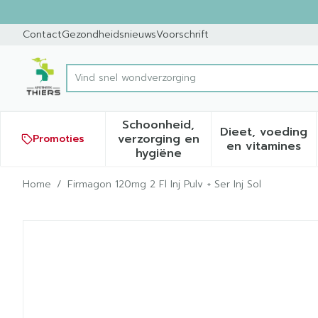
Ga naar de inhoud
Dia 1 van 1
Contact
Gezondheidsnieuws
Voorschrift
Vind s
Product, merk, categorie...
Schoonheid,
Dieet, voeding
verzorging en
Promoties
Toon submenu voor Schoonh
Toon sub
en vitamines
hygiëne
Home
/
Firmagon 120mg 2 Fl Inj Pulv + Ser Inj Sol
Firmagon 120mg 2 Fl Inj Pul