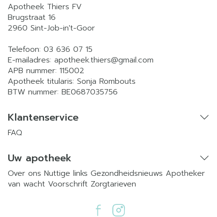
Apotheek Thiers FV
Brugstraat 16
2960
Sint-Job-in't-Goor
Telefoon:
03 636 07 15
E-mailadres:
apotheek.thiers@
gmail.com
APB nummer:
115002
Apotheek titularis:
Sonja Rombouts
BTW nummer:
BE0687035756
Klantenservice
FAQ
Uw apotheek
Over ons
Nuttige links
Gezondheidsnieuws
Apotheker
van wacht
Voorschrift
Zorgtarieven