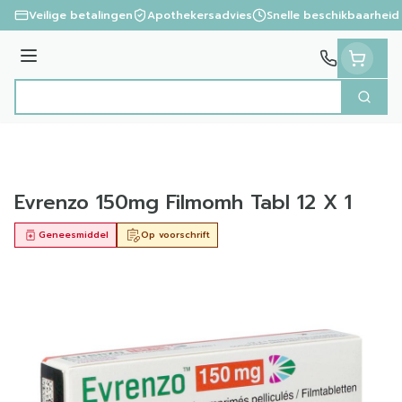
Ga naar de inhoud
Veilige betalingen
Apothekersadvies
Snelle beschikbaarheid
Menu
Zoek
Product, merk, categorie...
Evrenzo 150mg Filmomh Tabl 12 X 1
Geneesmiddel
Op voorschrift