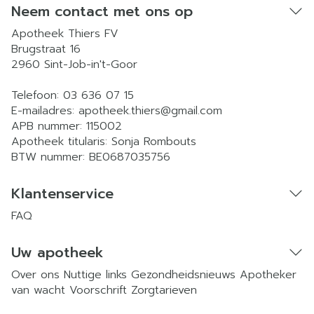
Neem contact met ons op
Apotheek Thiers FV
Brugstraat 16
2960
Sint-Job-in't-Goor
Telefoon:
03 636 07 15
E-mailadres:
apotheek.thiers@
gmail.com
APB nummer:
115002
Apotheek titularis:
Sonja Rombouts
BTW nummer:
BE0687035756
Klantenservice
FAQ
Uw apotheek
Over ons
Nuttige links
Gezondheidsnieuws
Apotheker
van wacht
Voorschrift
Zorgtarieven