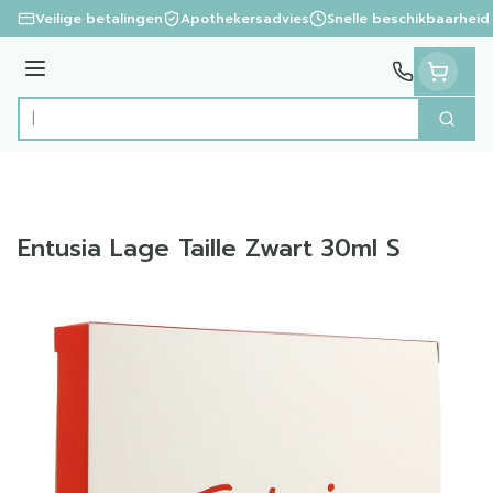
Ga naar de inhoud
Veilige betalingen
Apothekersadvies
Snelle beschikbaarheid
Menu
Zoek
Product, merk, categorie...
Entusia Lage Taille Zwart 30ml S