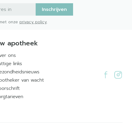
Inschrijven
d met onze
privacy policy
.
w apotheek
ver ons
ttige links
ezondheidsnieuws
potheker van wacht
oorschrift
orgtarieven