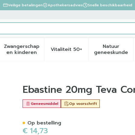
Veilige betalingen
Apothekersadvies
Snelle beschikbaarheid
Zwangerschap
Natuur
Vitaliteit 50+
eid, verzorging en hygiëne categorie
menu voor Dieet, voeding en vitamines categorie
Toon submenu voor Zwangerschap en kinder
Toon submenu voor Vitalite
Toon sub
en kinderen
geneeskunde
p Odt 50 X 20mg
Ebastine 20mg Teva C
Geneesmiddel
Op voorschrift
Op bestelling
€ 14,73