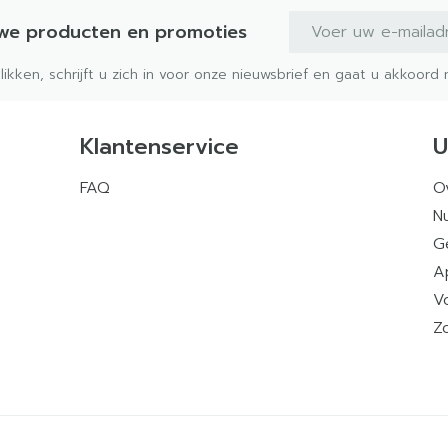
E-mail adres
uwe producten en promoties
klikken, schrijft u zich in voor onze nieuwsbrief en gaat u akkoor
Klantenservice
U
FAQ
O
Nu
G
A
V
Z