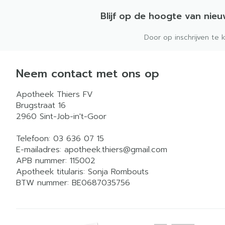
Blijf op de hoogte van nie
Door op inschrijven te 
Neem contact met ons op
Apotheek Thiers FV
Brugstraat 16
2960
Sint-Job-in't-Goor
Telefoon:
03 636 07 15
E-mailadres:
apotheek.thiers@
gmail.com
APB nummer:
115002
Apotheek titularis:
Sonja Rombouts
BTW nummer:
BE0687035756