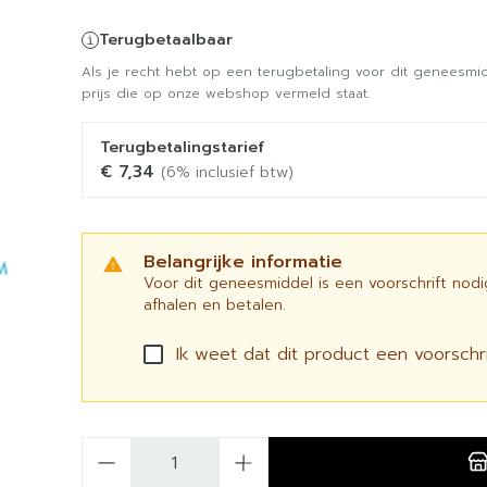
Terugbetaalbaar
Als je recht hebt op een terugbetaling voor dit geneesmid
prijs die op onze webshop vermeld staat.
Terugbetalingstarief
€ 7,34
(6% inclusief btw)
Belangrijke informatie
Voor dit geneesmiddel is een voorschrift nod
afhalen en betalen.
Ik weet dat dit product een voorschrif
Aantal