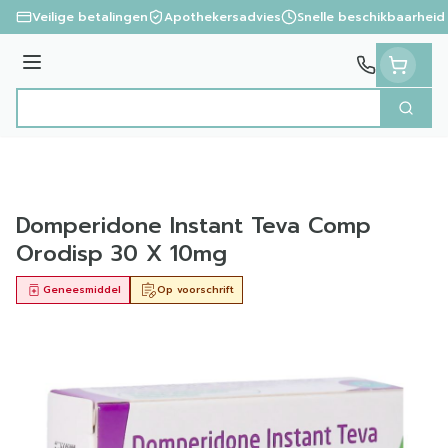
Ga naar de inhoud
Veilige betalingen
Apothekersadvies
Snelle beschikbaarheid
Menu
Zoek
Product, merk, categorie...
Domperidone Instant Teva Comp
Orodisp 30 X 10mg
Geneesmiddel
Op voorschrift