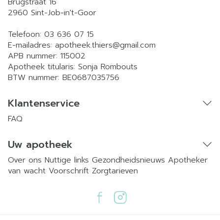
Brugstraat 16
2960
Sint-Job-in't-Goor
Telefoon:
03 636 07 15
E-mailadres:
apotheek.thiers@
gmail.com
APB nummer:
115002
Apotheek titularis:
Sonja Rombouts
BTW nummer:
BE0687035756
Klantenservice
FAQ
Uw apotheek
Over ons
Nuttige links
Gezondheidsnieuws
Apotheker
van wacht
Voorschrift
Zorgtarieven