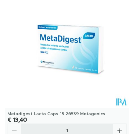
Lengte
152 mm
Diepte
35 mm
Kamertemperatuur (15°C -
Behoud
25°C)
Metadigest Lacto Caps 15 26539 Metagenics
€ 13,40
Aantal