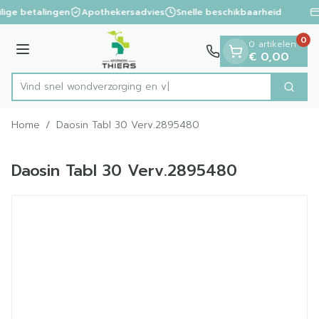
Dia 1 van 1
Ga naar de inhoud
lige betalingen
Apothekersadvies
Snelle beschikbaarheid
0
0 artikelen
Menu
€ 0,00
Vind snel wondverzorg
Zoek
Product, merk, categorie...
Home
/
Daosin Tabl 30 Verv.2895480
Daosin Tabl 30 Verv.2895480