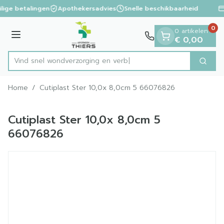
Dia 1 van 1
Ga naar de inhoud
ilige betalingen
Apothekersadvies
Snelle beschikbaarheid
0
0 artikelen
Menu
€ 0,00
Vind snel wondverzorgin
Zoek
Product, merk, categorie...
Home
/
Cutiplast Ster 10,0x 8,0cm 5 66076826
Cutiplast Ster 10,0x 8,0cm 5
66076826