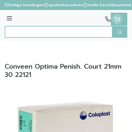
Ga naar de inhoud
Veilige betalingen
Apothekersadvies
Snelle beschikbaarheid
Menu
Zoek
Product, merk, categorie...
Conveen Optima Penish. Court 21mm
30 22121