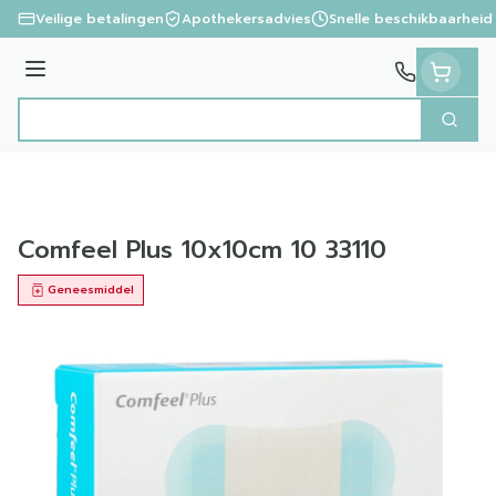
Ga naar de inhoud
Veilige betalingen
Apothekersadvies
Snelle beschikbaarheid
Menu
Zoek
Product, merk, categorie...
Comfeel Plus 10x10cm 10 33110
Geneesmiddel