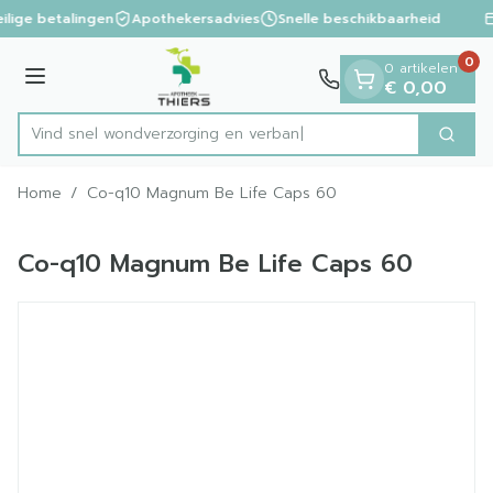
Dia 1 van 1
Ga naar de inhoud
ilige betalingen
Apothekersadvies
Snelle beschikbaarheid
0
0 artikelen
Menu
€ 0,00
Vind snel wondverzorging
Zoek
Product, merk, categorie...
Home
/
Co-q10 Magnum Be Life Caps 60
Co-q10 Magnum Be Life Caps 60