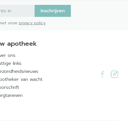
Inschrijven
d met onze
privacy policy
.
w apotheek
ver ons
ttige links
ezondheidsnieuws
potheker van wacht
oorschrift
orgtarieven