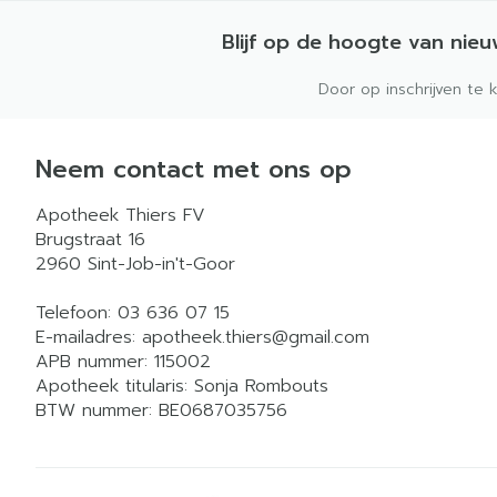
Blijf op de hoogte van nie
Door op inschrijven te 
Neem contact met ons op
Apotheek Thiers FV
Brugstraat 16
2960
Sint-Job-in't-Goor
Telefoon:
03 636 07 15
E-mailadres:
apotheek.thiers@
gmail.com
APB nummer:
115002
Apotheek titularis:
Sonja Rombouts
BTW nummer:
BE0687035756