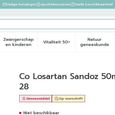
Veilige betalingen
Apothekersadvies
Snelle beschikbaarheid
Zwangerschap
Natuur
Vitaliteit 50+
eid, verzorging en hygiëne categorie
menu voor Dieet, voeding en vitamines categorie
Toon submenu voor Zwangerschap en kinder
Toon submenu voor Vitalite
Toon sub
en kinderen
geneeskunde
12.5mg Filmomh Tabl 28
Co Losartan Sandoz 50
28
Geneesmiddel
Op voorschrift
Niet beschikbaar