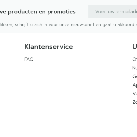
E-mail adres
uwe producten en promoties
klikken, schrijft u zich in voor onze nieuwsbrief en gaat u akkoor
Klantenservice
U
FAQ
O
Nu
G
A
V
Z