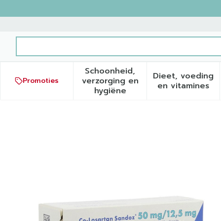
Ga naar de inhoud
Product, merk, categorie...
Schoonheid,
Dieet, voeding
verzorging en
Promoties
Toon submenu voor Schoonh
Toon sub
en vitamines
hygiëne
Co Losartan Sandoz 50mg/