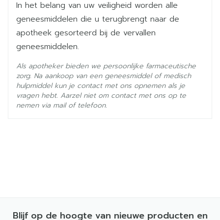
Ingrediënten
In het belang van uw veiligheid worden alle
overgaat in een manische fase.  nier- of
geneesmiddelen die u terugbrengt naar de
leverproblemen heeft. Citalopram Teva
Kamertemperatuur (15°C -
apotheek gesorteerd bij de vervallen
Behoud
filmomhulde tabletten is niet aanbevolen voor
25°C)
geneesmiddelen.
gebruik bij patiënten met ernstige nierproblemen.
 een bloedingsstoornis heeft of als u zwanger
Als apotheker bieden we persoonlijke farmaceutische
zorg. Na aankoop van een geneesmiddel of medisch
bent (zie "Zwangerschap, borstvoeding en
hulpmiddel kun je contact met ons opnemen als je
vruchtbaarheid"); Citalopram Teva filmomhulde
vragen hebt. Aarzel niet om contact met ons op te
nemen via mail of telefoon.
tabletten kan bloedingen veroorzaken. 
geneesmiddelen gebruikt die de bloedstolling
beïnvloeden (zie rubriek 'Gebruikt u nog andere
geneesmiddelen?').  een maagzweer heeft of als
u vroeger een bloeding in de maag of de
darmen heeft gehad.  lijdt aan lage kalium- of
magnesiumspiegels.  lijdt aan psychose met
depressieve episoden.  een
Blijf op de hoogte van nieuwe producten en
'serotoninesyndroom' vertoont. Een combinatie