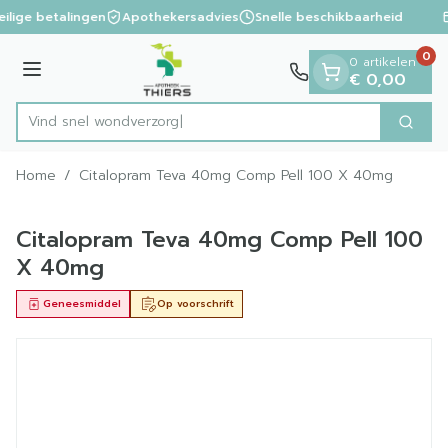
Dia 1 van 1
Ga naar de inhoud
ilige betalingen
Apothekersadvies
Snelle beschikbaarheid
0
0 artikelen
Menu
€ 0,00
Vind snel w
Zoek
Product, merk, categorie...
Home
/
Citalopram Teva 40mg Comp Pell 100 X 40mg
Citalopram Teva 40mg Comp Pell 100
X 40mg
Geneesmiddel
Op voorschrift