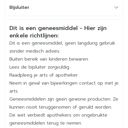
CNK
3056090
geneesmiddelen inneemt tegen
Bijsluiter
hartritmestoornissen of die het hartritme kunnen
Nederlands
Arega Pharma NV, Teva
Duits
Frans
Organisaties
beïnvloeden. Zie ook de rubriek "Gebruikt u nog
Belgium
Veiligheidsinformatie
Dit is een geneesmiddel - Hier zijn
andere geneesmiddelen?" hieronder. Wanneer
enkele richtlijnen:
moet u extra voorzichtig zijn met dit
Merken
Teva
Dit is een geneesmiddel, geen langdurig gebruik
geneesmiddel? Neem contact op met uw arts of
zonder medisch advies.
apotheker voordat u dit geneesmiddel inneemt
Breedte
60 mm
Buiten bereik van kinderen bewaren.
als u  lijdt aan diabetes. Citalopram Teva
Lees de bijsluiter zorgvuldig.
filmomhulde tabletten kan de controle van uw
Lengte
94 mm
Raadpleeg je arts of apotheker.
suikerspiegels verstoren.  lijdt aan epilepsie of
Neem in geval van bijwerkingen contact op met je
convulsies, aangezien convulsies een potentieel
Diepte
43 mm
arts.
risico zijn bij gebruik van antidepressiva. 
Geneesmiddelen zijn geen gewone producten. Ze
elektroconvulsietherapie krijgt.  een verleden
Hoeveelheid
100
kunnen nooit teruggenomen of geruild worden.
Verpakking
met manie/hypomanie heeft; Citalopram Teva
De wet verbiedt apothekers om ongebruikte
filmomhulde tabletten moet met voorzorg
Actieve
geneesmiddelen terug te nemen.
citalopram hydrobromide
gebruikt worden en stopgezet worden als u